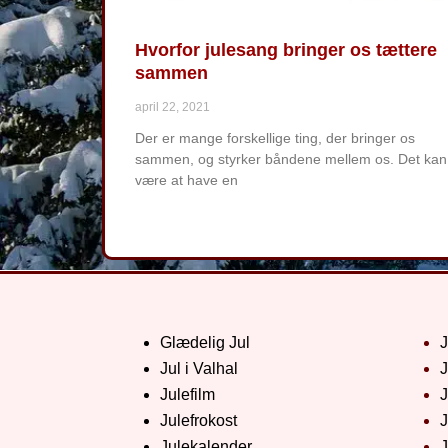
Hvorfor julesang bringer os tættere
sammen
april 22, 2021
Der er mange forskellige ting, der bringer os
sammen, og styrker båndene mellem os. Det kan
være at have en
Glædelig Jul
Jul i Valhal
J
Julefilm
J
Julefrokost
J
Julekalender
J