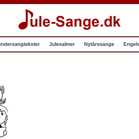
endersangtekster
Julesalmer
Nytårssange
Engel
Side
Side
Side
Side