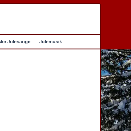
ske Julesange
Julemusik