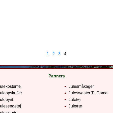
1
2
3
4
Partners
Julekostume
Julesmåkager
uleopskrifter
Julesweater Til Dame
ulepynt
Juletøj
ulesengetøj
Juletræ
uleskjorte