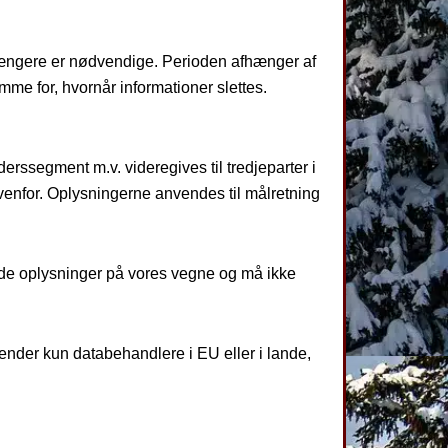
ke længere er nødvendige. Perioden afhænger af
mme for, hvornår informationer slettes.
erssegment m.v. videregives til tredjeparter i
 ovenfor. Oplysningerne anvendes til målretning
nde oplysninger på vores vegne og må ikke
vender kun databehandlere i EU eller i lande,