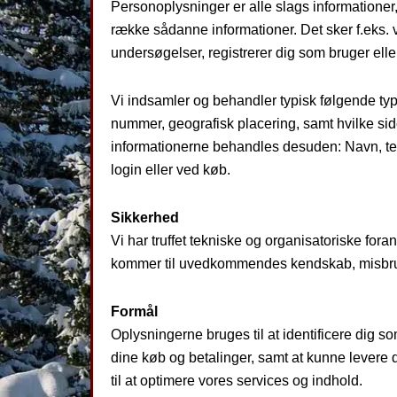
Personoplysninger er alle slags informationer,
række sådanne informationer. Det sker f.eks. v
undersøgelser, registrerer dig som bruger eller
Vi indsamler og behandler typisk følgende type
nummer, geografisk placering, samt hvilke sider
informationerne behandles desuden: Navn, tele
login eller ved køb.
Sikkerhed
Vi har truffet tekniske og organisatoriske forans
kommer til uvedkommendes kendskab, misbruges
Formål
Oplysningerne bruges til at identificere dig so
dine køb og betalinger, samt at kunne levere 
til at optimere vores services og indhold.