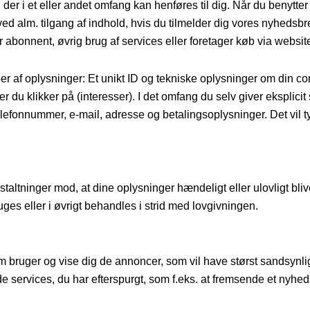
 der i et eller andet omfang kan henføres til dig. Når du benytt
ed alm. tilgang af indhold, hvis du tilmelder dig vores nyhedsbre
 abonnent, øvrig brug af services eller foretager køb via website
r af oplysninger: Et unikt ID og tekniske oplysninger om din compu
 du klikker på (interesser). I det omfang du selv giver eksplicit 
fonnummer, e-mail, adresse og betalingsoplysninger. Det vil ty
taltninger mod, at dine oplysninger hændeligt eller ulovligt bliver s
 eller i øvrigt behandles i strid med lovgivningen.
m bruger og vise dig de annoncer, som vil have størst sandsynligh
de services, du har efterspurgt, som f.eks. at fremsende et nyh