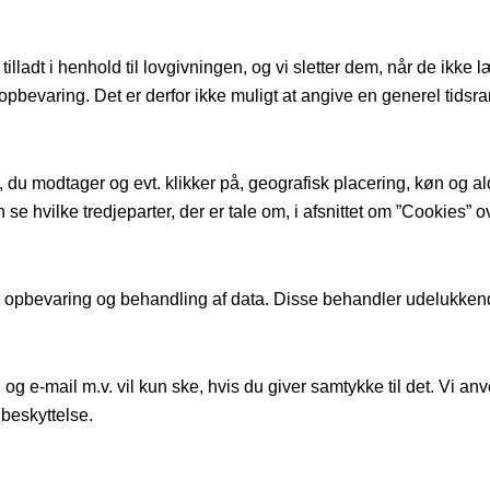
tilladt i henhold til lovgivningen, og vi sletter dem, når de ik
bevaring. Det er derfor ikke muligt at angive en generel tidsra
 du modtager og evt. klikker på, geografisk placering, køn og ald
se hvilke tredjeparter, der er tale om, i afsnittet om ”Cookies”
til opbevaring og behandling af data. Disse behandler udelukke
g e-mail m.v. vil kun ske, hvis du giver samtykke til det. Vi an
 beskyttelse.