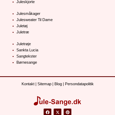
Juleskjorte
Julesmåkager
Julesweater Til Dame
Juletøj
Juletræ
Juletrøje
Sankta Lucia
Sangtekster
Børnesange
Kontakt
|
Sitemap
|
Blog
|
Persondatapolitik
F
X
P
a
-
i