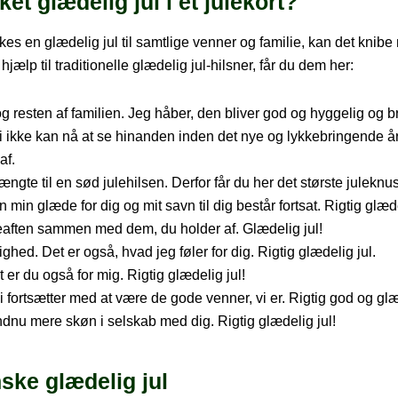
t glædelig jul i et julekort?
es en glædelig jul til samtlige venner og familie, kan det knibe 
jælp til traditionelle glædelig jul-hilsner, får du dem her:
g resten af familien. Jeg håber, den bliver god og hyggelig og 
r vi ikke kan nå at se hinanden inden det nye og lykkebringende 
af.
ngte til en sød julehilsen. Derfor får du her det største juleknu
n min glæde for dig og mit savn til dig består fortsat. Rigtig glæde
juleaften sammen med dem, du holder af. Glædelig jul!
ghed. Det er også, hvad jeg føler for dig. Rigtig glædelig jul.
t er du også for mig. Rigtig glædelig jul!
vi fortsætter med at være de gode venner, vi er. Rigtig god og glæde
endnu mere skøn i selskab med dig. Rigtig glædelig jul!
nske glædelig jul