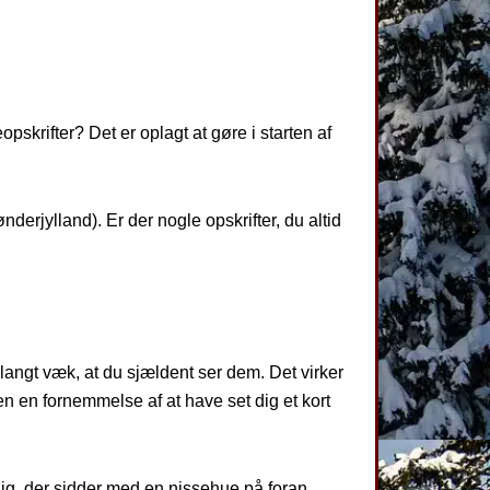
pskrifter? Det er oplagt at gøre i starten af
derjylland). Er der nogle opskrifter, du altid
langt væk, at du sjældent ser dem. Det virker
en en fornemmelse af at have set dig et kort
ig, der sidder med en nissehue på foran