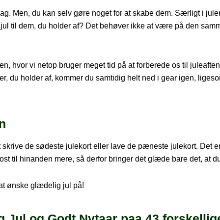
dag. Men, du kan selv gøre noget for at skabe dem. Særligt i julen
g jul til dem, du holder af? Det behøver ikke at være på den samm
den, hvor vi netop bruger meget tid på at forberede os til juleaft
er, du holder af, kommer du samtidig helt ned i gear igen, ligesom
en
skrive de sødeste julekort eller lave de pæneste julekort. Det er t
t til hinanden mere, så derfor bringer det glæde bare det, at d
 at ønske glædelig jul på!
 Jul og Godt Nytaar paa 43 forskellig