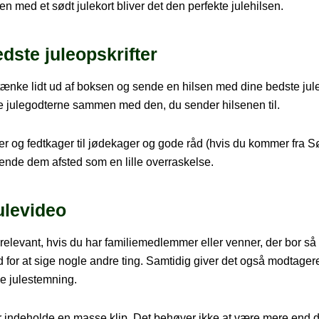
 med et sødt julekort bliver det den perfekte julehilsen.
dste juleopskrifter
e tænke lidt ud af boksen og sende en hilsen med dine bedste juleo
e julegodterne sammen med den, du sender hilsenen til.
er og fedtkager til jødekager og gode råd (hvis du kommer fra Søn
 sende dem afsted som en lille overraskelse.
ulevideo
elevant, hvis du har familiemedlemmer eller venner, der bor så 
 for at sige nogle andre ting. Samtidig giver det også modtager
ode julestemning.
r indeholde en masse klip. Det behøver ikke at være mere end d