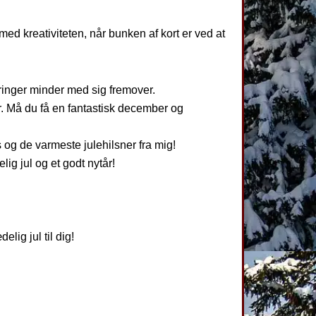
med kreativiteten, når bunken af kort er ved at
bringer minder med sig fremover.
år. Må du få en fantastisk december og
s og de varmeste julehilsner fra mig!
lig jul og et godt nytår!
lig jul til dig!