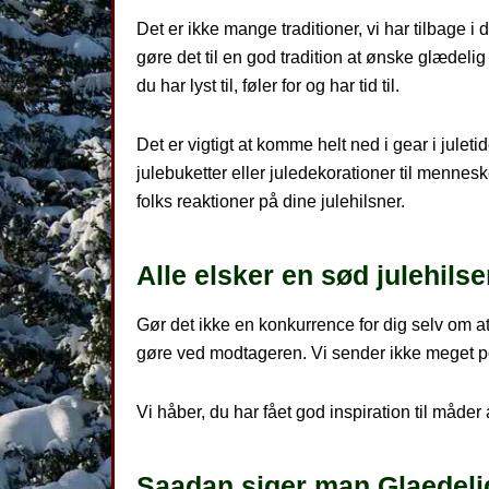
Det er ikke mange traditioner, vi har tilbage i 
gøre det til en god tradition at ønske glædeli
du har lyst til, føler for og har tid til.
Det er vigtigt at komme helt ned i gear i juleti
julebuketter eller juledekorationer til mennesk
folks reaktioner på dine julehilsner.
Alle elsker en sød julehils
Gør det ikke en konkurrence for dig selv om at 
gøre ved modtageren. Vi sender ikke meget pos
Vi håber, du har fået god inspiration til måder
Saadan siger man Glaedelig