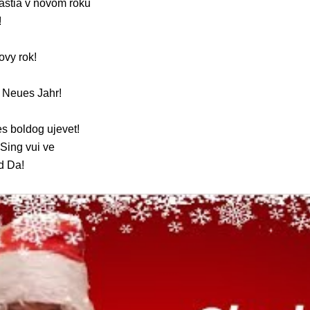
tastia v novom roku
!
ovy rok!
 Neues Jahr!
s boldog ujevet!
Sing vui ve
d Da!