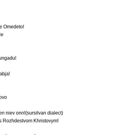
te Omedeto!
le
aungadu!
tabja!
Novo
n niev onn!(sursilvan dialect)
s Rozhdestvom Khristovym!