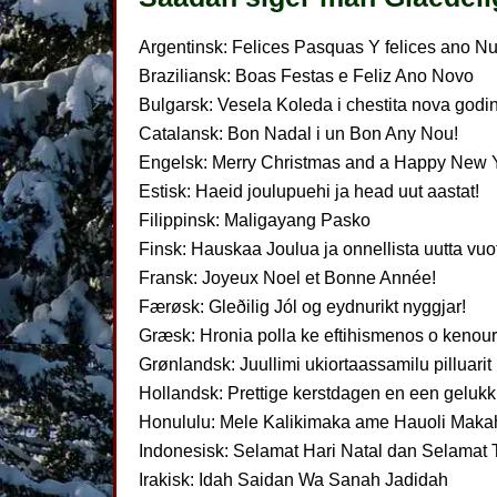
Argentinsk: Felices Pasquas Y felices ano N
Braziliansk: Boas Festas e Feliz Ano Novo
Bulgarsk: Vesela Koleda i chestita nova godi
Catalansk: Bon Nadal i un Bon Any Nou!
Engelsk: Merry Christmas and a Happy New 
Estisk: Haeid joulupuehi ja head uut aastat!
Filippinsk: Maligayang Pasko
Finsk: Hauskaa Joulua ja onnellista uutta vuot
Fransk: Joyeux Noel et Bonne Année!
Færøsk: Gleðilig Jól og eydnurikt nyggjar!
Græsk: Hronia polla ke eftihismenos o kenou
Grønlandsk: Juullimi ukiortaassamilu pilluarit
Hollandsk: Prettige kerstdagen en een gelukk
Honululu: Mele Kalikimaka ame Hauoli Makah
Indonesisk: Selamat Hari Natal dan Selamat 
Irakisk: Idah Saidan Wa Sanah Jadidah