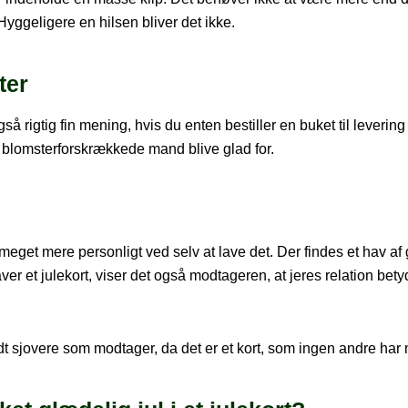
ggeligere en hilsen bliver det ikke.
ter
også rigtig fin mening, hvis du enten bestiller en buket til leverin
t blomsterforskrækkede mand blive glad for.
meget mere personligt ved selv at lave det. Der findes et hav af g
laver et julekort, viser det også modtageren, at jeres relation be
idt sjovere som modtager, da det er et kort, som ingen andre har