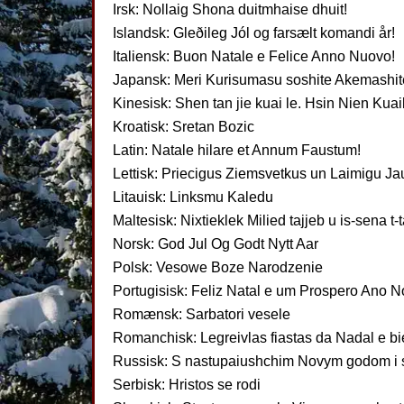
Irsk: Nollaig Shona duitmhaise dhuit!
Islandsk: Gleðileg Jól og farsælt komandi år!
Italiensk: Buon Natale e Felice Anno Nuovo!
Japansk: Meri Kurisumasu soshite Akemashi
Kinesisk: Shen tan jie kuai le. Hsin Nien Kuai
Kroatisk: Sretan Bozic
Latin: Natale hilare et Annum Faustum!
Lettisk: Priecigus Ziemsvetkus un Laimigu J
Litauisk: Linksmu Kaledu
Maltesisk: Nixtieklek Milied tajjeb u is-sena t-
Norsk: God Jul Og Godt Nytt Aar
Polsk: Vesowe Boze Narodzenie
Portugisisk: Feliz Natal e um Prospero Ano 
Romænsk: Sarbatori vesele
Romanchisk: Legreivlas fiastas da Nadal e bie
Russisk: S nastupaiushchim Novym godom i 
Serbisk: Hristos se rodi