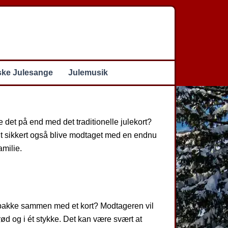
ske Julesange
Julemusik
 det på end med det traditionelle julekort?
elt sikkert også blive modtaget med en endnu
amilie.
et pakke sammen med et kort? Modtageren vil
rød og i ét stykke. Det kan være svært at