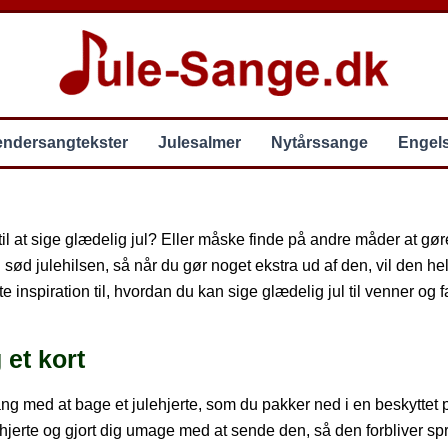
endersangtekster
Julesalmer
Nytårssange
Engel
il at sige glædelig jul? Eller måske finde på andre måder at gøre
sød julehilsen, så når du gør noget ekstra ud af den, vil den h
 inspiration til, hvordan du kan sige glædelig jul til venner og f
 et kort
i gang med at bage et julehjerte, som du pakker ned i en beskytt
ulehjerte og gjort dig umage med at sende den, så den forbliver sp