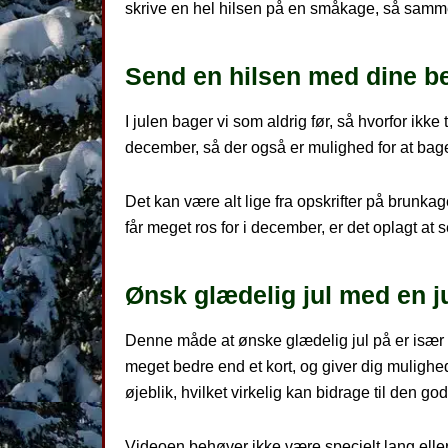
skrive en hel hilsen på en småkage, så sammen
Send en hilsen med dine be
I julen bager vi som aldrig før, så hvorfor ikk
december, så der også er mulighed for at bag
Det kan være alt lige fra opskrifter på brunkag
får meget ros for i december, er det oplagt at
Ønsk glædelig jul med en j
Denne måde at ønske glædelig jul på er især r
meget bedre end et kort, og giver dig mulighed
øjeblik, hvilket virkelig kan bidrage til den g
Videoen behøver ikke være specielt lang elle