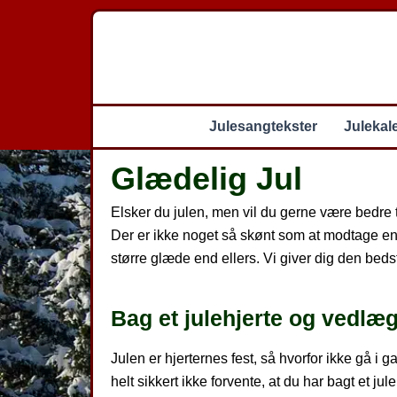
Gå
til
indholdet
Julesangtekster
Julekal
Glædelig Jul
Elsker du julen, men vil du gerne være bedre t
Der er ikke noget så skønt som at modtage en 
større glæde end ellers. Vi giver dig den bedste
Bag et julehjerte og vedlæg
Julen er hjerternes fest, så hvorfor ikke gå 
helt sikkert ikke forvente, at du har bagt et j