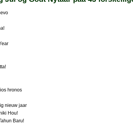
uevo
na!
Year
ta!
rios hronos
ig nieuw jaar
iki Hou!
Tahun Baru!