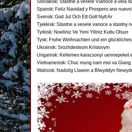
Slovakisk: Stastne a vesele Vianoce a vela s
Spansk: Feliz Navidad y Prospero ano nuevo
Svensk: God Jul Och Ett Gott Nytt Ar
Tjekkisk: Stastne a vesele vanoce a stastny n
Tyrkisk: Noeliniz Ve Yeni Yiliniz Kutlu Olsun
Tysk: Frohe Weihnachten und ein glückliches
Ukrainsk: Srozhdestvom Kristovym
Ungarnsk: Kellemes karacsonyi uennepeket e
Vietnamesisk: Chuc mung nam moi va Giang 
Walisisk: Nadolig Llawen a Blwyddyn Newyd