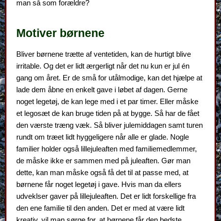
man så som forældre?
Motiver børnene
Bliver børnene trætte af ventetiden, kan de hurtigt blive
irritable. Og det er lidt ærgerligt når det nu kun er jul én
gang om året. Er de små for utålmodige, kan det hjælpe at
lade dem åbne en enkelt gave i løbet af dagen. Gerne
noget legetøj, de kan lege med i et par timer. Eller måske
et legosæt de kan bruge tiden på at bygge. Så har de fået
den værste træng væk. Så bliver julemiddagen samt turen
rundt om træet lidt hyggeligere når alle er glade. Nogle
familier holder også lillejuleaften med familiemedlemmer,
de måske ikke er sammen med på juleaften. Gør man
dette, kan man måske også få det til at passe med, at
børnene får noget legetøj i gave. Hvis man da ellers
udveklser gaver på lillejuleaften. Det er lidt forskellige fra
den ene familie til den anden. Det er med at være lidt
kreativ, vil man sørge for, at børnene får den bedste