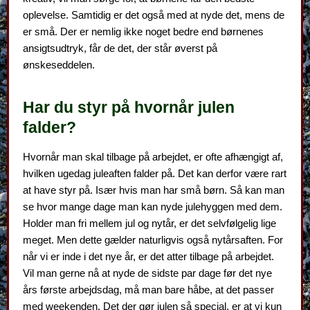
oplevelse. Samtidig er det også med at nyde det, mens de
er små. Der er nemlig ikke noget bedre end børnenes
ansigtsudtryk, får de det, der står øverst på
ønskeseddelen.
Har du styr på hvornår julen
falder?
Hvornår man skal tilbage på arbejdet, er ofte afhængigt af,
hvilken ugedag juleaften falder på. Det kan derfor være rart
at have styr på. Især hvis man har små børn. Så kan man
se hvor mange dage man kan nyde julehyggen med dem.
Holder man fri mellem jul og nytår, er det selvfølgelig lige
meget. Men dette gælder naturligvis også nytårsaften. For
når vi er inde i det nye år, er det atter tilbage på arbejdet.
Vil man gerne nå at nyde de sidste par dage før det nye
års første arbejdsdag, må man bare håbe, at det passer
med weekenden. Det der gør julen så special, er at vi kun