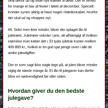
skal derfor ud og finde nye klæder til dette. Der er tilmed
for mange et hav af fester i løbet af december. Specielt
kvinder synes aldrig at have noget i klædeskabet, hvorfor
der skal ud og shoppes nyt.
#4. Sidst men ikke mindst, bliver der optaget lån til
juletræet. Juletræer veksler i pris, alt afhængigt af hvilken
størrelse man køber det i. Et typis juletræ koster mellem
400-800 kr., hvilket er en god sjat penge oven i alle de
andre juleudgifter.
Der er som sagt ikke nogle tegn på, at julen bliver mindre
vigtig de næste mange år. Et lån til julegaver kan derfor
blive en nødvendighed før eller siden.
Hvordan giver du den bedste
julegave?