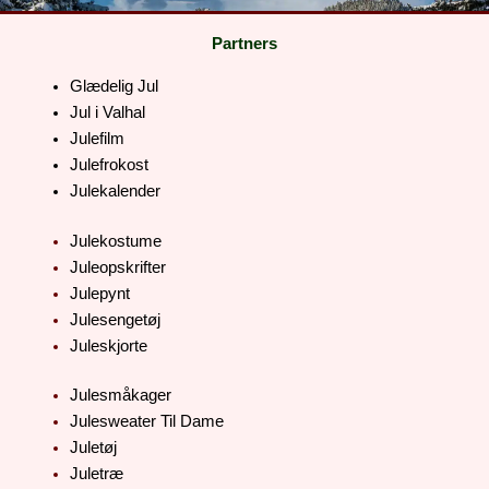
Partners
Glædelig Jul
Jul i Valhal
Julefilm
Julefrokost
Julekalender
Julekostume
Juleopskrifter
Julepynt
Julesengetøj
Juleskjorte
Julesmåkager
Julesweater Til Dame
Juletøj
Juletræ