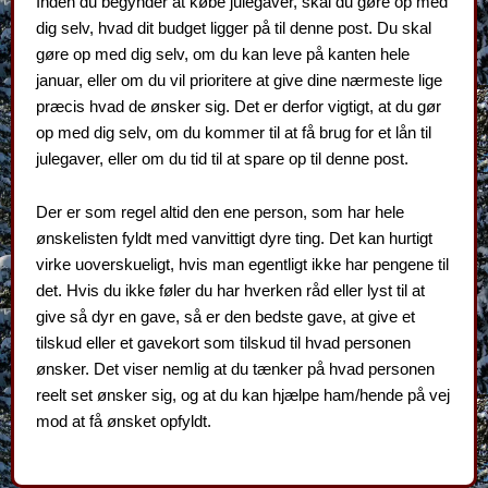
Inden du begynder at købe julegaver, skal du gøre op med
dig selv, hvad dit budget ligger på til denne post. Du skal
gøre op med dig selv, om du kan leve på kanten hele
januar, eller om du vil prioritere at give dine nærmeste lige
præcis hvad de ønsker sig. Det er derfor vigtigt, at du gør
op med dig selv, om du kommer til at få brug for et lån til
julegaver, eller om du tid til at spare op til denne post.
Der er som regel altid den ene person, som har hele
ønskelisten fyldt med vanvittigt dyre ting. Det kan hurtigt
virke uoverskueligt, hvis man egentligt ikke har pengene til
det. Hvis du ikke føler du har hverken råd eller lyst til at
give så dyr en gave, så er den bedste gave, at give et
tilskud eller et gavekort som tilskud til hvad personen
ønsker. Det viser nemlig at du tænker på hvad personen
reelt set ønsker sig, og at du kan hjælpe ham/hende på vej
mod at få ønsket opfyldt.