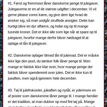
#1. Først og fremmest låner danskerne penge til julegaver.
Julegaverne er en af de største udgifter i december. Vi vil
gerne please vores kære, og give dem lige hvad de
ønsker sig, så man undgår skuffede ansigter. Dette kan
hurtigt blive en dyr affærre, og hobe sig op til mange
tusinde kroner. Det er ikke alle som lige når at spare op til
julegaver, hvorfor mange derfor bliver nødsaget til at
optage et lån til julegaver.
#2. Danskerne optager tilmed lån til julemad. Det er måske
ikke lige den post, du tænker folk låner penge til. Men
mange er faktisk ikke klar over, hvor mange penge der
faktisk bliver spendereret over julen. Det er ikke kun til
jueaften, men også igennem hele december.
#3. Tøj til julefrokoster, juleaften og nytår, er ydermere en
af poster som danskerene låner penge til. I mange familier
er det tradition, at man dukker op med fint tøj på. Mange