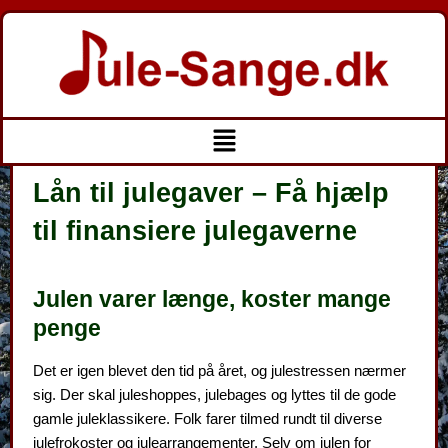
Gå
til
indholdet
Menu
Lån til julegaver – Få hjælp
til finansiere julegaverne
Julen varer længe, koster mange
penge
Det er igen blevet den tid på året, og julestressen nærmer
sig. Der skal juleshoppes, julebages og lyttes til de gode
gamle juleklassikere. Folk farer tilmed rundt til diverse
julefrokoster og julearrangementer. Selv om julen for