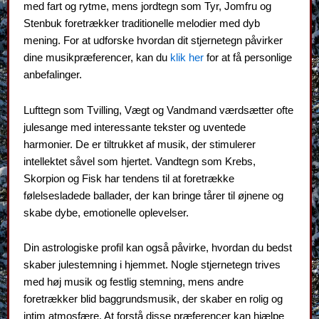
med fart og rytme, mens jordtegn som Tyr, Jomfru og
Stenbuk foretrækker traditionelle melodier med dyb
mening. For at udforske hvordan dit stjernetegn påvirker
dine musikpræferencer, kan du
klik her
for at få personlige
anbefalinger.
Lufttegn som Tvilling, Vægt og Vandmand værdsætter ofte
julesange med interessante tekster og uventede
harmonier. De er tiltrukket af musik, der stimulerer
intellektet såvel som hjertet. Vandtegn som Krebs,
Skorpion og Fisk har tendens til at foretrække
følelsesladede ballader, der kan bringe tårer til øjnene og
skabe dybe, emotionelle oplevelser.
Din astrologiske profil kan også påvirke, hvordan du bedst
skaber julestemning i hjemmet. Nogle stjernetegn trives
med høj musik og festlig stemning, mens andre
foretrækker blid baggrunds­musik, der skaber en rolig og
intim atmosfære. At forstå disse præferencer kan hjælpe