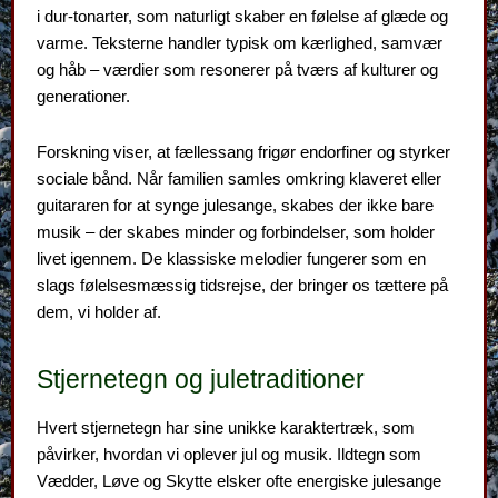
i dur-tonarter, som naturligt skaber en følelse af glæde og
varme. Teksterne handler typisk om kærlighed, samvær
og håb – værdier som resonerer på tværs af kulturer og
generationer.
Forskning viser, at fællessang frigør endorfiner og styrker
sociale bånd. Når familien samles omkring klaveret eller
guitararen for at synge julesange, skabes der ikke bare
musik – der skabes minder og forbindelser, som holder
livet igennem. De klassiske melodier fungerer som en
slags følelsesmæssig tidsrejse, der bringer os tættere på
dem, vi holder af.
Stjernetegn og juletraditioner
Hvert stjernetegn har sine unikke karaktertræk, som
påvirker, hvordan vi oplever jul og musik. Ildtegn som
Vædder, Løve og Skytte elsker ofte energiske julesange