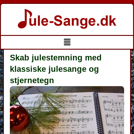
Gå
til
indholdet
Menu
Skab julestemning med
klassiske julesange og
stjernetegn