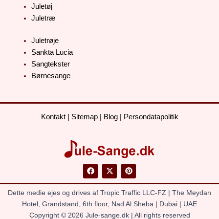
Juletøj
Juletræ
Juletrøje
Sankta Lucia
Sangtekster
Børnesange
Kontakt
|
Sitemap
|
Blog
|
Persondatapolitik
F
X
P
a
-
i
c
t
n
e
w
t
Dette medie ejes og drives af Tropic Traffic LLC-FZ | The Meydan
b
i
e
o
t
r
Hotel, Grandstand, 6th floor, Nad Al Sheba | Dubai | UAE
o
t
e
Copyright © 2026 Jule-sange.dk | All rights reserved
k
e
s