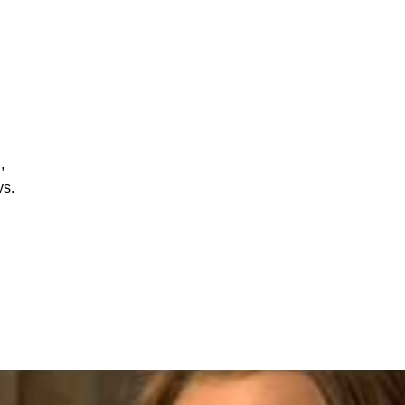
,
ys.