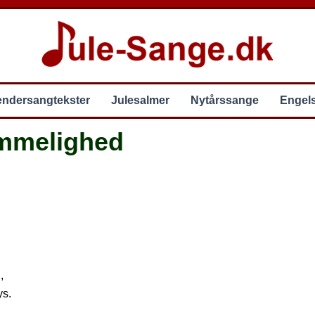
endersangtekster
Julesalmer
Nytårssange
Engel
emmelighed
,
ys.