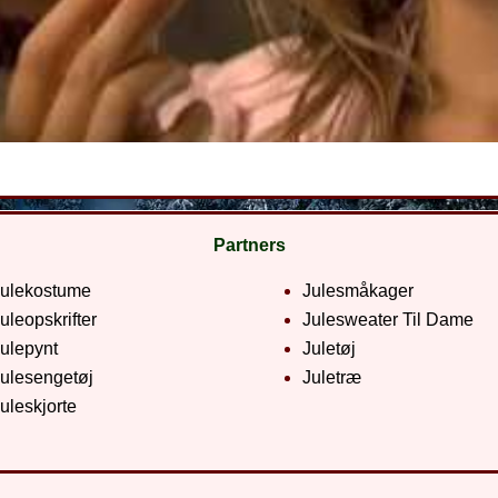
Partners
Julekostume
Julesmåkager
uleopskrifter
Julesweater Til Dame
ulepynt
Juletøj
ulesengetøj
Juletræ
uleskjorte