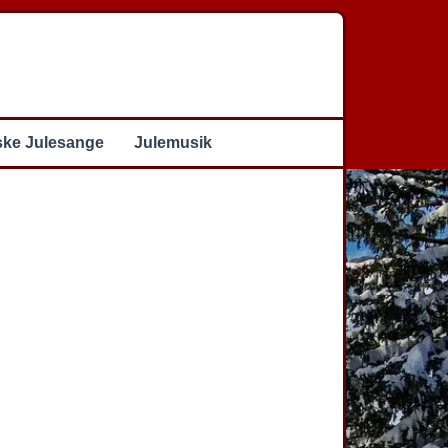
ske Julesange
Julemusik