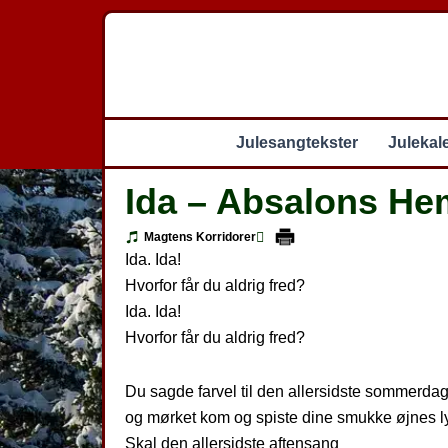
Gå
til
indholdet
Julesangtekster
Julekal
Ida – Absalons H
Magtens Korridorer
Ida. Ida!
Hvorfor får du aldrig fred?
Ida. Ida!
Hvorfor får du aldrig fred?
Du sagde farvel til den allersidste sommerdag
og mørket kom og spiste dine smukke øjnes l
Skal den allersidste aftensang