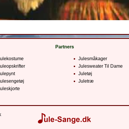
Partners
Julekostume
Julesmåkager
uleopskrifter
Julesweater Til Dame
ulepynt
Juletøj
ulesengetøj
Juletræ
uleskjorte
k