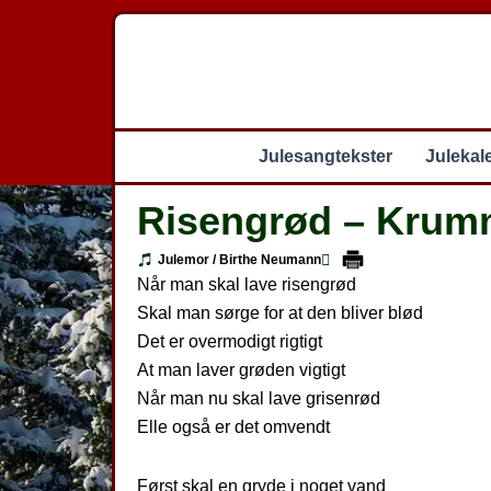
Gå
til
indholdet
Julesangtekster
Julekal
Risengrød – Krum
Julemor / Birthe Neumann
Når man skal lave risengrød
Skal man sørge for at den bliver blød
Det er overmodigt rigtigt
At man laver grøden vigtigt
Når man nu skal lave grisenrød
Elle også er det omvendt
Først skal en gryde i noget vand