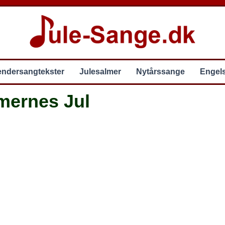
endersangtekster
Julesalmer
Nytårssange
Engel
mernes Jul