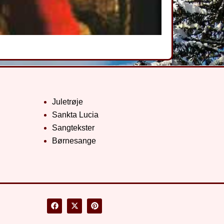
Juletrøje
Sankta Lucia
Sangtekster
Børnesange
F
X
P
a
-
i
c
t
n