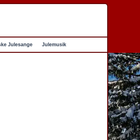
ske Julesange
Julemusik