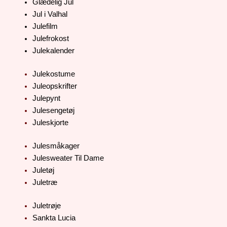
Glædelig Jul
Jul i Valhal
Julefilm
Julefrokost
Julekalender
Julekostume
Juleopskrifter
Julepynt
Julesengetøj
Juleskjorte
Julesmåkager
Julesweater Til Dame
Juletøj
Juletræ
Juletrøje
Sankta Lucia