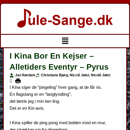
Gå
til
indholdet
Menu
I Kina Bor En Kejser –
Alletiders Eventyr – Pyrus
Jan Rørdam
Christiane Bjørg, Niccié Jølst, Nicolé Jølst
I Kina siger de “pingeling” hver gang, at de får ris.
En flagstang er en “langtyndting”,
det læste jeg i min ber-ling.
Det er en Kin-avis.
I Kina spiller de ping pong med bolden med en mur,
der strækker sig fra dingedong