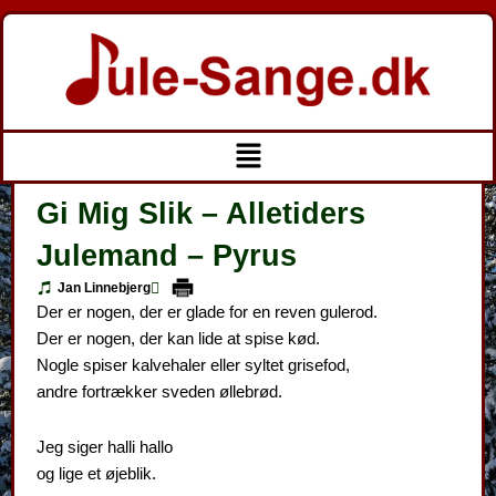
Gå
til
indholdet
Menu
Gi Mig Slik – Alletiders
Julemand – Pyrus
Jan Linnebjerg
Der er nogen, der er glade for en reven gulerod.
Der er nogen, der kan lide at spise kød.
Nogle spiser kalvehaler eller syltet grisefod,
andre fortrækker sveden øllebrød.
Jeg siger halli hallo
og lige et øjeblik.