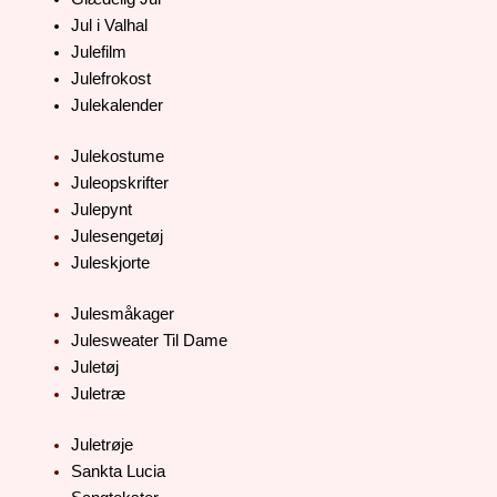
Jul i Valhal
Julefilm
Julefrokost
Julekalender
Julekostume
Juleopskrifter
Julepynt
Julesengetøj
Juleskjorte
Julesmåkager
Julesweater Til Dame
Juletøj
Juletræ
Juletrøje
Sankta Lucia