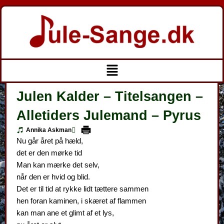
Gå
til
indholdet
Menu
Julen Kalder – Titelsangen –
Alletiders Julemand – Pyrus
Annika Askman
Nu går året på hæld,
det er den mørke tid
Man kan mærke det selv,
når den er hvid og blid.
Det er til tid at rykke lidt tættere sammen
hen foran kaminen, i skæret af flammen
kan man ane et glimt af et lys,