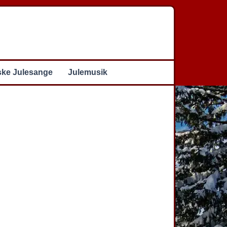
ske Julesange
Julemusik