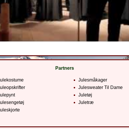
Partners
Julekostume
Julesmåkager
uleopskrifter
Julesweater Til Dame
ulepynt
Juletøj
ulesengetøj
Juletræ
uleskjorte