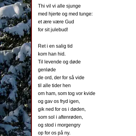
Thi vil vi alle sjunge
med hjerte og med tunge:
et ære være Gud
for sit julebud!
Ret i en salig tid
kom han hid.
Til levende og døde
genløde
de ord, der for så vide
til alle tider hen
om ham, som tog vor kvide
og gav os fryd igen,
gik ned for os i døden,
som sol i aftenrøden,
og stod i morgengry
op for os på ny.