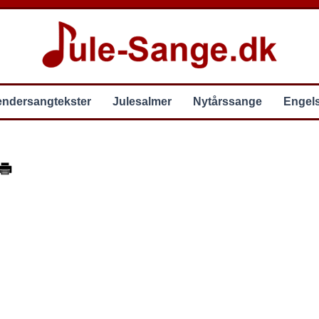
endersangtekster
Julesalmer
Nytårssange
Engel
d