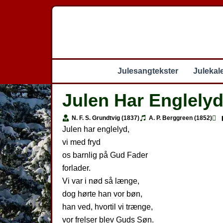
Gå
til
indholdet
Julesangtekster
Julekal
Julen Har Englely
N. F. S. Grundtvig (1837)
A. P. Berggreen (1852)
Julen har englelyd,
vi med fryd
os barnlig på Gud Fader
forlader.
Vi var i nød så længe,
dog hørte han vor bøn,
han ved, hvortil vi trænge,
vor frelser blev Guds Søn.