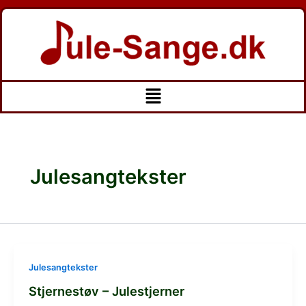
Gå
Post
til
pagination
indholdet
Menu
Julesangtekster
Julesangtekster
Stjernestøv – Julestjerner