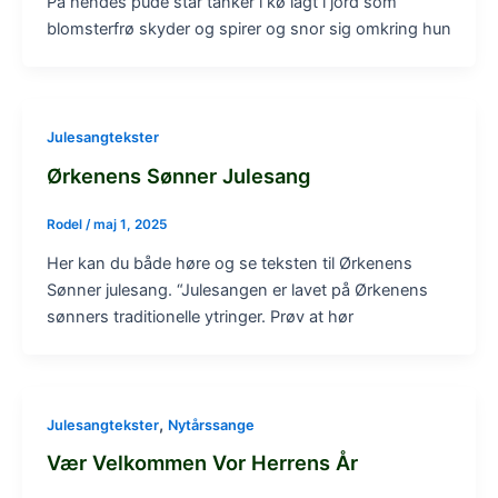
På hendes pude står tanker i kø lagt i jord som
blomsterfrø skyder og spirer og snor sig omkring hun
Julesangtekster
Ørkenens Sønner Julesang
Rodel
/
maj 1, 2025
Her kan du både høre og se teksten til Ørkenens
Sønner julesang. “Julesangen er lavet på Ørkenens
sønners traditionelle ytringer. Prøv at hør
,
Julesangtekster
Nytårssange
Vær Velkommen Vor Herrens År