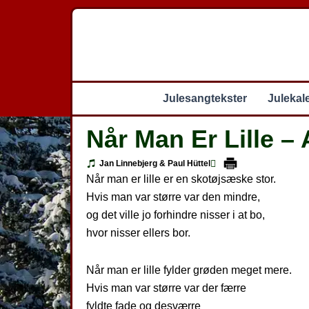
Gå
til
indholdet
Julesangtekster
Julekal
Når Man Er Lille – 
Jan Linnebjerg & Paul Hüttel
Når man er lille er en skotøjsæske stor.
Hvis man var større var den mindre,
og det ville jo forhindre nisser i at bo,
hvor nisser ellers bor.
Når man er lille fylder grøden meget mere.
Hvis man var større var der færre
fyldte fade og desværre