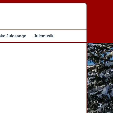
ske Julesange
Julemusik