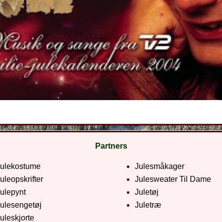
Partners
Julekostume
Julesmåkager
uleopskrifter
Julesweater Til Dame
ulepynt
Juletøj
ulesengetøj
Juletræ
uleskjorte