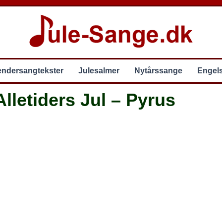
endersangtekster
Julesalmer
Nytårssange
Engel
Alletiders Jul – Pyrus