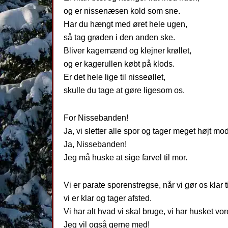
og er nissenæsen kold som sne.
Har du hængt med øret hele ugen,
så tag grøden i den anden ske.
Bliver kagemænd og klejner krøllet,
og er kagerullen købt på klods.
Er det hele lige til nisseøllet,
skulle du tage at gøre ligesom os.
For Nissebanden!
Ja, vi sletter alle spor og tager meget højt mo
Ja, Nissebanden!
Jeg må huske at sige farvel til mor.
Vi er parate sporenstregse, når vi gør os klar ti
vi er klar og tager afsted.
Vi har alt hvad vi skal bruge, vi har husket vo
Jeg vil også gerne med!