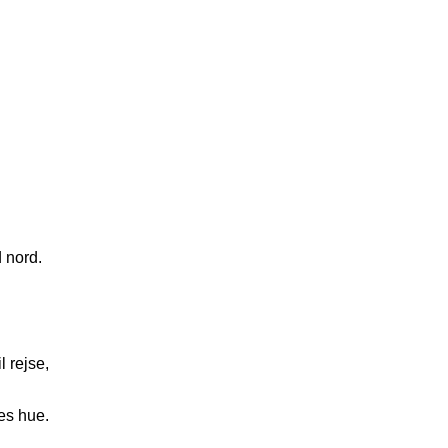
d nord.
l rejse,
res hue.