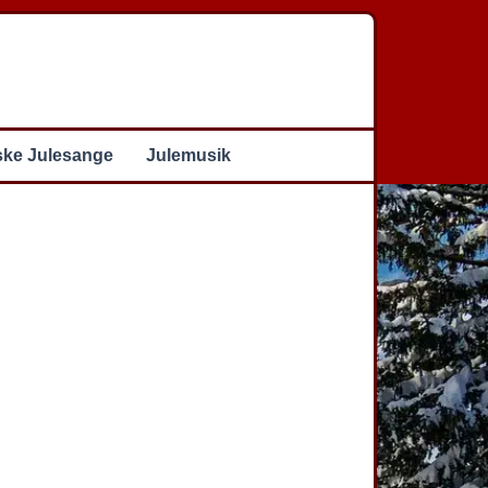
ske Julesange
Julemusik