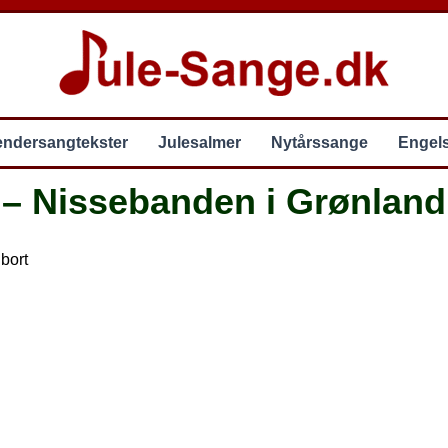
endersangtekster
Julesalmer
Nytårssange
Engel
 – Nissebanden i Grønland
 bort