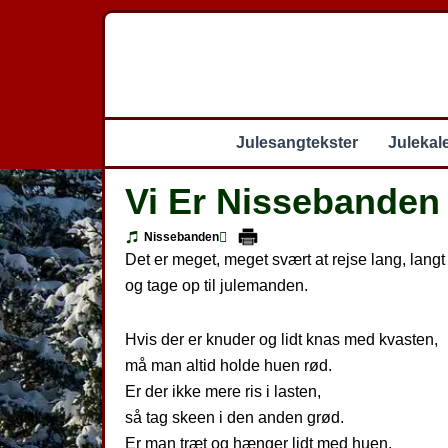
Gå
til
indholdet
Julesangtekster
Julekal
Vi Er Nissebanden
Nissebanden
Det er meget, meget svært at rejse lang, langt
og tage op til julemanden.
Hvis der er knuder og lidt knas med kvasten,
må man altid holde huen rød.
Er der ikke mere ris i lasten,
så tag skeen i den anden grød.
Er man træt og hænger lidt med huen,