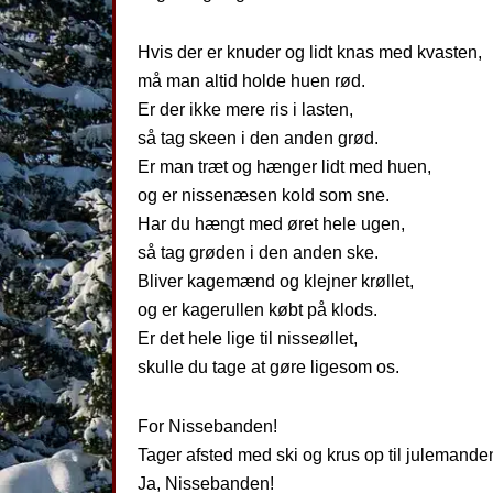
Hvis der er knuder og lidt knas med kvasten,
må man altid holde huen rød.
Er der ikke mere ris i lasten,
så tag skeen i den anden grød.
Er man træt og hænger lidt med huen,
og er nissenæsen kold som sne.
Har du hængt med øret hele ugen,
så tag grøden i den anden ske.
Bliver kagemænd og klejner krøllet,
og er kagerullen købt på klods.
Er det hele lige til nisseøllet,
skulle du tage at gøre ligesom os.
For Nissebanden!
Tager afsted med ski og krus op til julemande
Ja, Nissebanden!