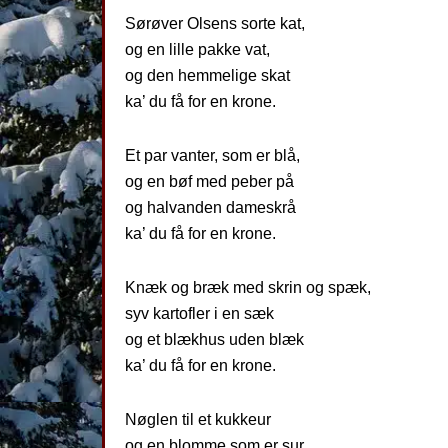
Sørøver Olsens sorte kat,
og en lille pakke vat,
og den hemmelige skat
ka’ du få for en krone.
Et par vanter, som er blå,
og en bøf med peber på
og halvanden dameskrå
ka’ du få for en krone.
Knæk og bræk med skrin og spæk,
syv kartofler i en sæk
og et blækhus uden blæk
ka’ du få for en krone.
Nøglen til et kukkeur
og en blomme som er sur