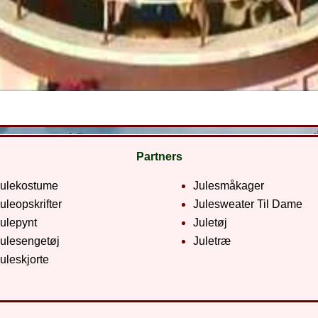
Partners
Julekostume
Julesmåkager
uleopskrifter
Julesweater Til Dame
ulepynt
Juletøj
ulesengetøj
Juletræ
uleskjorte