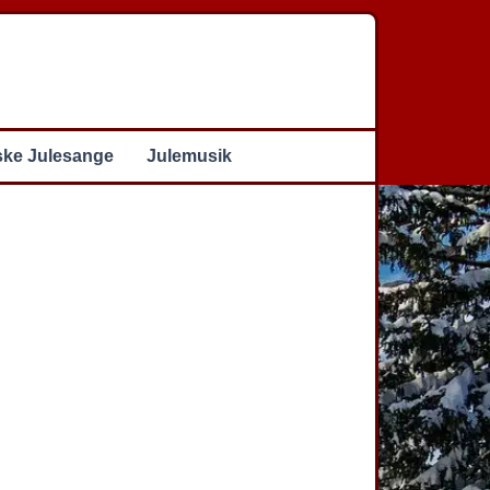
ske Julesange
Julemusik