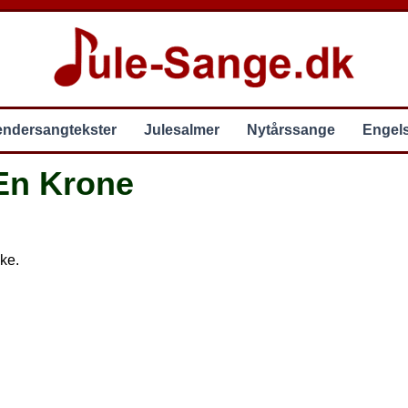
endersangtekster
Julesalmer
Nytårssange
Engel
En Krone
ke.