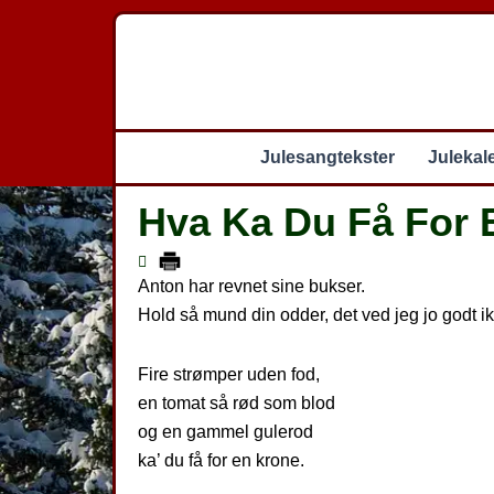
Gå
til
indholdet
Julesangtekster
Julekal
Hva Ka Du Få For 
Anton har revnet sine bukser.
Hold så mund din odder, det ved jeg jo godt ik
Fire strømper uden fod,
en tomat så rød som blod
og en gammel gulerod
ka’ du få for en krone.