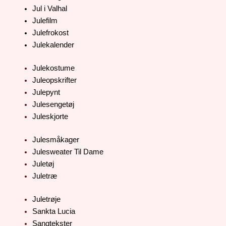
Jul i Valhal
Julefilm
Julefrokost
Julekalender
Julekostume
Juleopskrifter
Julepynt
Julesengetøj
Juleskjorte
Julesmåkager
Julesweater Til Dame
Juletøj
Juletræ
Juletrøje
Sankta Lucia
Sangtekster