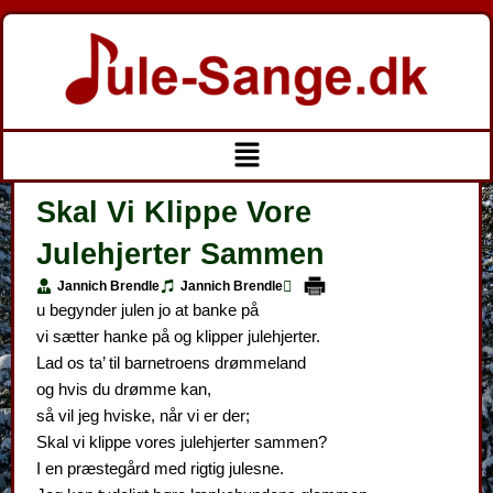
Gå
til
indholdet
Menu
Skal Vi Klippe Vore
Julehjerter Sammen
Jannich Brendle
Jannich Brendle
u begynder julen jo at banke på
vi sætter hanke på og klipper julehjerter.
Lad os ta’ til barnetroens drømmeland
og hvis du drømme kan,
så vil jeg hviske, når vi er der;
Skal vi klippe vores julehjerter sammen?
I en præstegård med rigtig julesne.