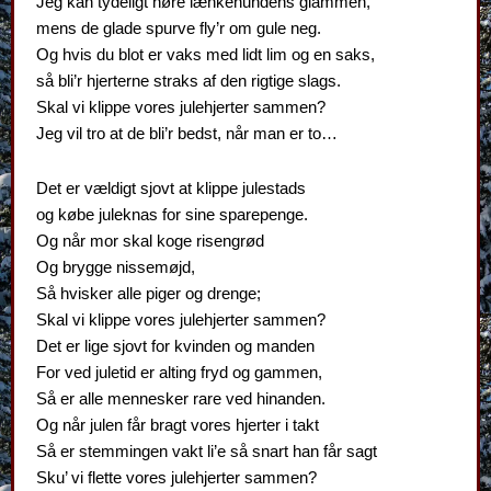
Jeg kan tydeligt høre lænkehundens glammen,
mens de glade spurve fly’r om gule neg.
Og hvis du blot er vaks med lidt lim og en saks,
så bli’r hjerterne straks af den rigtige slags.
Skal vi klippe vores julehjerter sammen?
Jeg vil tro at de bli’r bedst, når man er to…
Det er vældigt sjovt at klippe julestads
og købe juleknas for sine sparepenge.
Og når mor skal koge risengrød
Og brygge nissemøjd,
Så hvisker alle piger og drenge;
Skal vi klippe vores julehjerter sammen?
Det er lige sjovt for kvinden og manden
For ved juletid er alting fryd og gammen,
Så er alle mennesker rare ved hinanden.
Og når julen får bragt vores hjerter i takt
Så er stemmingen vakt li’e så snart han får sagt
Sku’ vi flette vores julehjerter sammen?