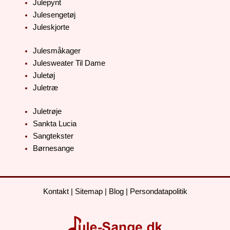
Julepynt
Julesengetøj
Juleskjorte
Julesmåkager
Julesweater Til Dame
Juletøj
Juletræ
Juletrøje
Sankta Lucia
Sangtekster
Børnesange
Kontakt
|
Sitemap
|
Blog
|
Persondatapolitik