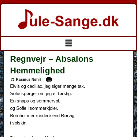
Gå
til
indholdet
Menu
Regnvejr – Absalons
Hemmelighed
Rasmus Nøhr
Elvis og cadillac, jeg siger mange tak.
Sofie spørger om jeg er tørstig.
En snaps og sommersol,
og Sofie i sommerkjoler.
Bornholm er rundere end Rørvig
i solskin.