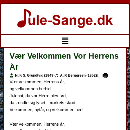
Gå
til
indholdet
Menu
Vær Velkommen Vor Herrens
År
N. F. S. Grundtvig (1849)
A. P. Berggreen (1852)
Vær velkommen, Herrens år,
og velkommen herhid!
Julenat, da vor Herre blev fød,
da tændte sig lyset i mørkets skød.
Velkommen, nytår, og velkommen her!
Vær velkommen, Herrens år,